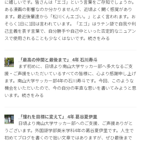
に嬉しいです。皆さんは「エゴ」という言葉をご存知でしょうか。
ある漫画の影響なのか分かりませんが、近頃よく聞く感覚があり
ます。最近後輩達から「松川くんエゴい。」とよく言われます。お
そらく1日に1回は言われています。「エゴ」はラテン語で自我や利
己主義を表す言葉で、自分勝手や自己中といった否定的なニュアン
スで使用されることも少なくはないです。続きをみる
「最高の仲間と最後まで」 4年 石川寿斗
まず初めに、日頃より南山大学サッカー部へ多大なるご支
援・ご声援をいただいているすべての皆様に、心より感謝申し上げ
ます。南山大学サッカー部4年の石川寿斗です。今回、このような
機会をいただいたので、今の自分の率直な思いを書いてみようと思
います。続きをみる
「憧れを目標に変えて」 4年 葛谷夏伊里
日頃より南山大学サッカー部へのご支援、ご声援ありがと
うございます。外国語学部英米学科4年の葛谷夏伊里です。人生で
初めてブログを書くので拙い文章ではありますが、ぜひ最後まで