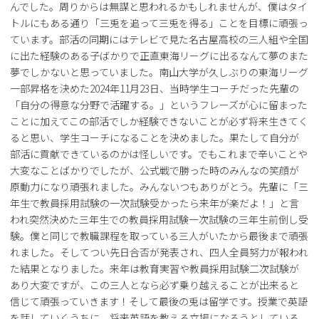
んでした。周りからは無謀と思われるかもしれませんが、僕はタイ
トルにもある通り「三兎を追って三兎を得る」ことを目標に頑張っ
ています。部活の同期にはテレビで見た名古屋高校の三人組や全国
に出た経験のある子ばかりで正直東海リーグに出るなんて夢のまた
夢でしかないと思っていました。南山大学が久しぶりの東海リーグ
一部昇格を決めた2024年11月23日、当時学生コーチだった先輩の
「自分の得意な分野で活躍する。」というフレーズが心に留まった
ことに加えてこの部活でしか経験できないことが必ず将来生きてく
ると思い、学生コーチになることを決めました。果たして自分が
部活に貢献できているのかは怪しいです。でもこれまで辛いことや
大変なことばかりでしたが、公式戦で勝った時のみんなの笑顔が
原動力になり頑張れました。みんないつもありがとう。先輩に「三
年生で教員採用試験の一次試験受かったら来年が楽だよ！」と言
われ突然決めた三年生での教員採用試験一次試験の三年生前倒し受
験。僕と同じで教職課程を取っている三人がいたから最後まで頑張
れました。そしてつい先日合否が発表され、四人全員努力が報われ
た結果となりました。来年は教育実習や教員採用試験二次試験が
あり大変ですが、この三人となら必ず乗り越えることが出来ると
信じて頑張っていきます！そして最後の兎は留学です。授業で英語
を話していくうちに、将来英語を教える立場になろうとしている