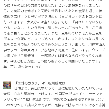
のに「今の自分の力量では無理だ」という危機感を覚えました。
そこで英語力を伸ばすと同時に世界中の人々との会話を通して価
値観を広げようと思い留学を決め8月1日からカナダのトロントに
行ってきます！大変なのは当たり前。でも、「負けたくないなら、
やるしかない」という自分に課したルールがあったから、ここま
で走り抜くことができました。まだ一兎も得ていませんが三兎を
得るまで必死にどこまでも追っていきます。まとまりのない長い文
章をここまで読んでいただきありがとうございました。現在南山大
学サッカー部は東海リーグ前期終了時点で一位にいます。今シーズ
ン掲げた「二部優勝」「一部昇格」は彼らなら必ずやってくれま
す。今後ともご支援、ご声援の程よろしくお願いいたします！3
年 花井 透也続きをみる
「エゴのカタチ」 4年 松川航太郎
日頃より、南山大学サッカー部に応援していただいている
皆様に心より感謝申し上げます。 外国語学部スペイン・ラテンア
メリカ学科4年松川航太郎です。 初めてのnote投稿で何を書けばい
いのか分からず拙い文章ですが、最後まで読んでいただけると非常