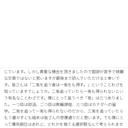
お問い合わせ
南山大学体育会サッカー部Note
「三兎を追って三兎を得る」 3年 花井透也
日頃より、南山大学サッカー部へのご支援、ご声援感謝申
し上げます。外国語学部英米学科三年の花井透也と申します。先輩
方が印象に残る文章を書かれているので、とてもプレッシャーを感
じています。しかし貴重な機会を頂きましたので国語が苦手で綺麗
な文章ではないと思いますが最後まで読んでいただけると幸いで
す。皆さんは「二兎を追う者は一兎をも得ず。」ということわざを
知っていますでしょうか。二兎追っていたら一兎も得られないとい
う有名なことわざです。僕にとって追うべき「兎」は三つありまし
た。一つ目は部活、二つ目は教職課程、三つ目はカナダへの留
学。二兎を追って一兎も得られないのだから、三兎を追っていたら
もう書かずとも結末は皆さんの想像通りだと思います。でも僕にと
って優先順位はあれど、どれかを捨てる選択肢なんて考えられませ