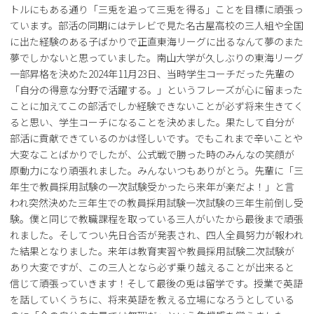
トルにもある通り「三兎を追って三兎を得る」ことを目標に頑張っ
ています。部活の同期にはテレビで見た名古屋高校の三人組や全国
に出た経験のある子ばかりで正直東海リーグに出るなんて夢のまた
夢でしかないと思っていました。南山大学が久しぶりの東海リーグ
一部昇格を決めた2024年11月23日、当時学生コーチだった先輩の
「自分の得意な分野で活躍する。」というフレーズが心に留まった
ことに加えてこの部活でしか経験できないことが必ず将来生きてく
ると思い、学生コーチになることを決めました。果たして自分が
部活に貢献できているのかは怪しいです。でもこれまで辛いことや
大変なことばかりでしたが、公式戦で勝った時のみんなの笑顔が
原動力になり頑張れました。みんないつもありがとう。先輩に「三
年生で教員採用試験の一次試験受かったら来年が楽だよ！」と言
われ突然決めた三年生での教員採用試験一次試験の三年生前倒し受
験。僕と同じで教職課程を取っている三人がいたから最後まで頑張
れました。そしてつい先日合否が発表され、四人全員努力が報われ
た結果となりました。来年は教育実習や教員採用試験二次試験が
あり大変ですが、この三人となら必ず乗り越えることが出来ると
信じて頑張っていきます！そして最後の兎は留学です。授業で英語
を話していくうちに、将来英語を教える立場になろうとしている