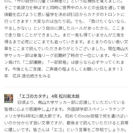
のに「今の自分の力量では無理だ」という危機感を覚えました。
そこで英語力を伸ばすと同時に世界中の人々との会話を通して価
値観を広げようと思い留学を決め8月1日からカナダのトロントに
行ってきます！大変なのは当たり前。でも、「負けたくないなら、
やるしかない」という自分に課したルールがあったから、ここま
で走り抜くことができました。まだ一兎も得ていませんが三兎を
得るまで必死にどこまでも追っていきます。まとまりのない長い文
章をここまで読んでいただきありがとうございました。現在南山大
学サッカー部は東海リーグ前期終了時点で一位にいます。今シーズ
ン掲げた「二部優勝」「一部昇格」は彼らなら必ずやってくれま
す。今後ともご支援、ご声援の程よろしくお願いいたします！3
年 花井 透也続きをみる
「エゴのカタチ」 4年 松川航太郎
日頃より、南山大学サッカー部に応援していただいている
皆様に心より感謝申し上げます。 外国語学部スペイン・ラテンア
メリカ学科4年松川航太郎です。 初めてのnote投稿で何を書けばい
いのか分からず拙い文章ですが、最後まで読んでいただけると非常
に嬉しいです。皆さんは「エゴ」という言葉をご存知でしょうか。