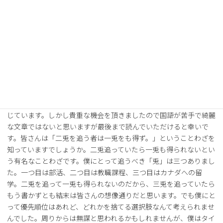
お問い合わせ
南山大学体育会サッカー部Note
「三兎を追って三兎を得る」 3年 花井透也
日頃より、南山大学サッカー部へのご支援、ご声援感謝申
し上げます。外国語学部英米学科三年の花井透也と申します。先輩
方が印象に残る文章を書かれているので、とてもプレッシャーを感
じています。しかし貴重な機会を頂きましたので国語が苦手で綺麗
な文章ではないと思いますが最後まで読んでいただけると幸いで
す。皆さんは「二兎を追う者は一兎をも得ず。」ということわざを
知っていますでしょうか。二兎追っていたら一兎も得られないとい
う有名なことわざです。僕にとって追うべき「兎」は三つありまし
た。一つ目は部活、二つ目は教職課程、三つ目はカナダへの留
学。二兎を追って一兎も得られないのだから、三兎を追っていたら
もう書かずとも結末は皆さんの想像通りだと思います。でも僕にと
って優先順位はあれど、どれかを捨てる選択肢なんて考えられませ
んでした。周りからは無謀と思われるかもしれませんが、僕はタイ