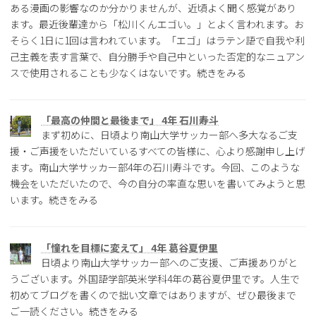
ある漫画の影響なのか分かりませんが、近頃よく聞く感覚があり
ます。最近後輩達から「松川くんエゴい。」とよく言われます。お
そらく1日に1回は言われています。「エゴ」はラテン語で自我や利
己主義を表す言葉で、自分勝手や自己中といった否定的なニュアン
スで使用されることも少なくはないです。続きをみる
「最高の仲間と最後まで」 4年 石川寿斗
まず初めに、日頃より南山大学サッカー部へ多大なるご支
援・ご声援をいただいているすべての皆様に、心より感謝申し上げ
ます。南山大学サッカー部4年の石川寿斗です。今回、このような
機会をいただいたので、今の自分の率直な思いを書いてみようと思
います。続きをみる
「憧れを目標に変えて」 4年 葛谷夏伊里
日頃より南山大学サッカー部へのご支援、ご声援ありがと
うございます。外国語学部英米学科4年の葛谷夏伊里です。人生で
初めてブログを書くので拙い文章ではありますが、ぜひ最後まで
ご一読ください。続きをみる