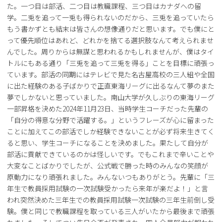
た。一つ目は部活、二つ目は教職課程、三つ目はカナダへの留
学。二兎を追って一兎も得られないのだから、三兎を追っていたら
もう書かずとも結末は皆さんの想像通りだと思います。でも僕にと
って優先順位はあれど、どれかを捨てる選択肢なんて考えられませ
んでした。周りからは無謀と思われるかもしれませんが、僕はタイ
トルにもある通り「三兎を追って三兎を得る」ことを目標に頑張っ
ています。部活の同期にはテレビで見た名古屋高校の三人組や全国
に出た経験のある子ばかりで正直東海リーグに出るなんて夢のまた
夢でしかないと思っていました。南山大学が久しぶりの東海リーグ
一部昇格を決めた2024年11月23日、当時学生コーチだった先輩の
「自分の得意な分野で活躍する。」というフレーズが心に留まった
ことに加えてこの部活でしか経験できないことが必ず将来生きてく
ると思い、学生コーチになることを決めました。果たして自分が
部活に貢献できているのかは怪しいです。でもこれまで辛いことや
大変なことばかりでしたが、公式戦で勝った時のみんなの笑顔が
原動力になり頑張れました。みんないつもありがとう。先輩に「三
年生で教員採用試験の一次試験受かったら来年が楽だよ！」と言
われ突然決めた三年生での教員採用試験一次試験の三年生前倒し受
験。僕と同じで教職課程を取っている三人がいたから最後まで頑張