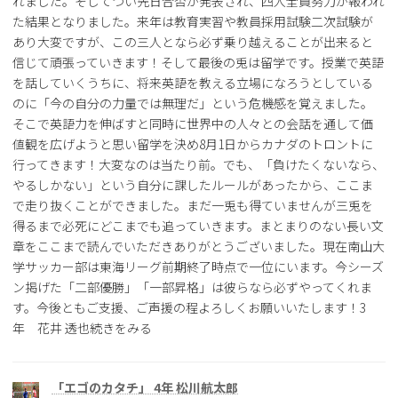
れました。そしてつい先日合否が発表され、四人全員努力が報われ
た結果となりました。来年は教育実習や教員採用試験二次試験が
あり大変ですが、この三人となら必ず乗り越えることが出来ると
信じて頑張っていきます！そして最後の兎は留学です。授業で英語
を話していくうちに、将来英語を教える立場になろうとしている
のに「今の自分の力量では無理だ」という危機感を覚えました。
そこで英語力を伸ばすと同時に世界中の人々との会話を通して価
値観を広げようと思い留学を決め8月1日からカナダのトロントに
行ってきます！大変なのは当たり前。でも、「負けたくないなら、
やるしかない」という自分に課したルールがあったから、ここま
で走り抜くことができました。まだ一兎も得ていませんが三兎を
得るまで必死にどこまでも追っていきます。まとまりのない長い文
章をここまで読んでいただきありがとうございました。現在南山大
学サッカー部は東海リーグ前期終了時点で一位にいます。今シーズ
ン掲げた「二部優勝」「一部昇格」は彼らなら必ずやってくれま
す。今後ともご支援、ご声援の程よろしくお願いいたします！3
年 花井 透也続きをみる
「エゴのカタチ」 4年 松川航太郎