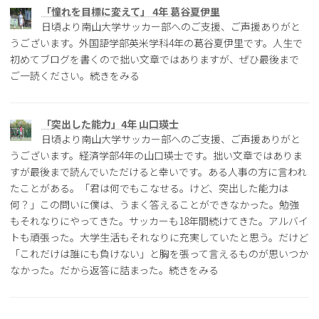
「憧れを目標に変えて」 4年 葛谷夏伊里
日頃より南山大学サッカー部へのご支援、ご声援ありがと
うございます。外国語学部英米学科4年の葛谷夏伊里です。人生で
初めてブログを書くので拙い文章ではありますが、ぜひ最後まで
ご一読ください。続きをみる
「突出した能力」4年 山口瑛士
日頃より南山大学サッカー部へのご支援、ご声援ありがと
うございます。経済学部4年の山口瑛士です。拙い文章ではありま
すが最後まで読んでいただけると幸いです。ある人事の方に言われ
たことがある。「君は何でもこなせる。けど、突出した能力は
何？」この問いに僕は、うまく答えることができなかった。勉強
もそれなりにやってきた。サッカーも18年間続けてきた。アルバイ
トも頑張った。大学生活もそれなりに充実していたと思う。だけど
「これだけは誰にも負けない」と胸を張って言えるものが思いつか
なかった。だから返答に詰まった。続きをみる