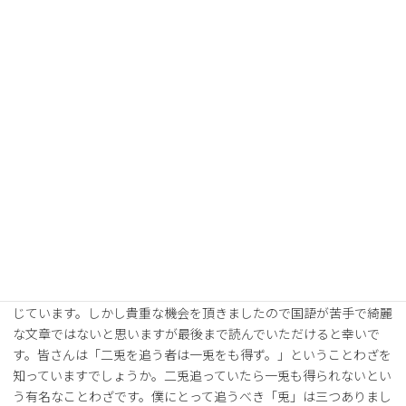
選手・スタッフ
チーム情報
パートナー
お問い合わせ
南山大学体育会サッカー部Note
「三兎を追って三兎を得る」 3年 花井透也
日頃より、南山大学サッカー部へのご支援、ご声援感謝申
し上げます。外国語学部英米学科三年の花井透也と申します。先輩
方が印象に残る文章を書かれているので、とてもプレッシャーを感
じています。しかし貴重な機会を頂きましたので国語が苦手で綺麗
な文章ではないと思いますが最後まで読んでいただけると幸いで
す。皆さんは「二兎を追う者は一兎をも得ず。」ということわざを
知っていますでしょうか。二兎追っていたら一兎も得られないとい
う有名なことわざです。僕にとって追うべき「兎」は三つありまし