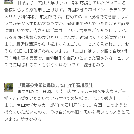
日頃より、南山大学サッカー部に応援していただいている
皆様に心より感謝申し上げます。 外国語学部スペイン・ラテンア
メリカ学科4年松川航太郎です。 初めてのnote投稿で何を書けばい
いのか分からず拙い文章ですが、最後まで読んでいただけると非常
に嬉しいです。皆さんは「エゴ」という言葉をご存知でしょうか。
ある漫画の影響なのか分かりませんが、近頃よく聞く感覚があり
ます。最近後輩達から「松川くんエゴい。」とよく言われます。お
そらく1日に1回は言われています。「エゴ」はラテン語で自我や利
己主義を表す言葉で、自分勝手や自己中といった否定的なニュアン
スで使用されることも少なくはないです。続きをみる
「最高の仲間と最後まで」 4年 石川寿斗
まず初めに、日頃より南山大学サッカー部へ多大なるご支
援・ご声援をいただいているすべての皆様に、心より感謝申し上げ
ます。南山大学サッカー部4年の石川寿斗です。今回、このような
機会をいただいたので、今の自分の率直な思いを書いてみようと思
います。続きをみる