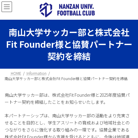
コ
ナ
ン
ビ
テ
ゲ
ン
ー
ツ
シ
南山大学サッカー部と株式会社
へ
ョ
ス
ン
Fit Founder様と協賛パートナー
キ
に
ッ
移
契約を締結
プ
動
HOME
Information
南山大学サッカー部と株式会社Fit Founder様と協賛パートナー契約を締結
南山大学サッカー部は、株式会社Fit Founder様と2025年度協賛パ
ートナー契約を締結したことをお知らせいたします。
本パートナーシップは、南山大学サッカー部の活動をより充実さ
せることを目的とし、学生アスリートの育成および地域社会との
つながりをさらに強化する取り組みの一環です。協賛企業である
株式会社Fit Founder様から支援を受けるとともに、今後は地域連