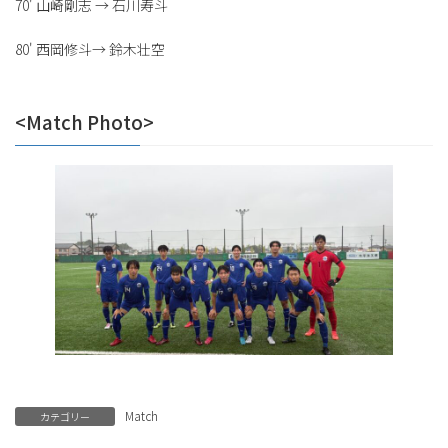
70' 山崎剛志 → 石川寿斗
80' 西岡修斗→ 鈴木壮空
<Match Photo>
Match
カテゴリー