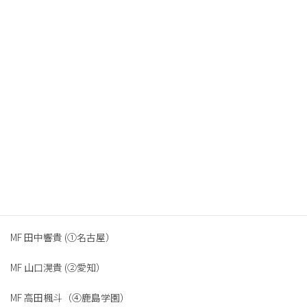
<LINE-UP & SUBS>
LINE-UP
GK 櫛田昌樹 (②豊田）
DF 月岡陸斗 (①名古屋）
DF 櫨真輝(③名古屋）
DF 岸野悠太 (②滝川第二）
DF 森谷泰斗 (③新島学園)
MF 田中響貴 (①名古屋）
MF 山口滉貴 (②愛知）
MF 高田楓斗（④鹿島学園）