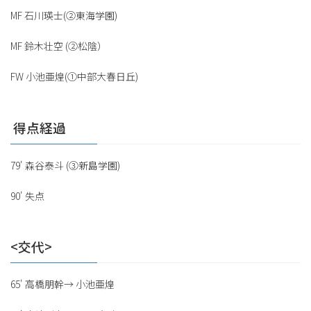
MF 石川瑛士(②東海学園)
MF 鈴木壮空 (②松陰）
FW 小池亜煌(①中部大春日丘)
⁡ 得点経過
79' 森谷泰斗 (③新島学園)
90' 失点
<交代>
65' 高橋朋幹→ 小池亜煌