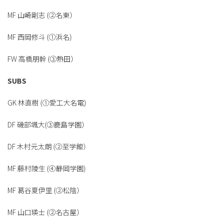
MF 山崎剛志 (②名東）
MF 西岡修斗 (①浜名)
FW 高橋朋幹 (③熱田）
SUBS
GK 林直樹 (①愛工大名電)
DF 磯部颯大(③鹿島学園）
DF 木村元太朗 (②至学館）
MF 藤村陵生 (④静岡学園)
MF 葛谷夏伊里 (②松陰）
MF 山口瑛士 (②名古屋）