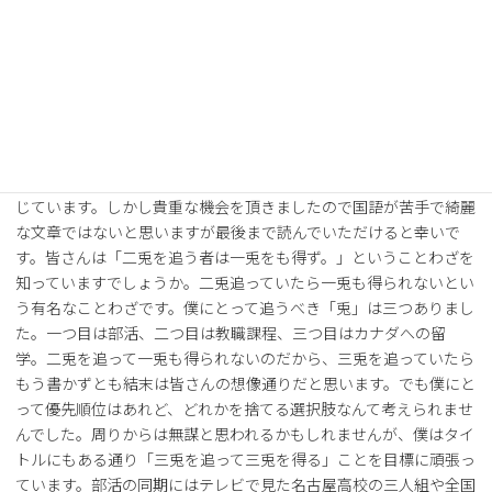
南山大学体育会サッカー部Note
「三兎を追って三兎を得る」 3年 花井透也
日頃より、南山大学サッカー部へのご支援、ご声援感謝申
し上げます。外国語学部英米学科三年の花井透也と申します。先輩
方が印象に残る文章を書かれているので、とてもプレッシャーを感
じています。しかし貴重な機会を頂きましたので国語が苦手で綺麗
な文章ではないと思いますが最後まで読んでいただけると幸いで
す。皆さんは「二兎を追う者は一兎をも得ず。」ということわざを
知っていますでしょうか。二兎追っていたら一兎も得られないとい
う有名なことわざです。僕にとって追うべき「兎」は三つありまし
た。一つ目は部活、二つ目は教職課程、三つ目はカナダへの留
学。二兎を追って一兎も得られないのだから、三兎を追っていたら
もう書かずとも結末は皆さんの想像通りだと思います。でも僕にと
って優先順位はあれど、どれかを捨てる選択肢なんて考えられませ
んでした。周りからは無謀と思われるかもしれませんが、僕はタイ
トルにもある通り「三兎を追って三兎を得る」ことを目標に頑張っ
ています。部活の同期にはテレビで見た名古屋高校の三人組や全国