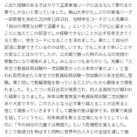
に出た経験のある子ばかりで正直東海リーグに出るなんて夢のまた
夢でしかないと思っていました。南山大学が久しぶりの東海リーグ
一部昇格を決めた2024年11月23日、当時学生コーチだった先輩の
「自分の得意な分野で活躍する。」というフレーズが心に留まった
ことに加えてこの部活でしか経験できないことが必ず将来生きてく
ると思い、学生コーチになることを決めました。果たして自分が
部活に貢献できているのかは怪しいです。でもこれまで辛いことや
大変なことばかりでしたが、公式戦で勝った時のみんなの笑顔が
原動力になり頑張れました。みんないつもありがとう。先輩に「三
年生で教員採用試験の一次試験受かったら来年が楽だよ！」と言
われ突然決めた三年生での教員採用試験一次試験の三年生前倒し受
験。僕と同じで教職課程を取っている三人がいたから最後まで頑張
れました。そしてつい先日合否が発表され、四人全員努力が報われ
た結果となりました。来年は教育実習や教員採用試験二次試験が
あり大変ですが、この三人となら必ず乗り越えることが出来ると
信じて頑張っていきます！そして最後の兎は留学です。授業で英語
を話していくうちに、将来英語を教える立場になろうとしている
のに「今の自分の力量では無理だ」という危機感を覚えました。
そこで英語力を伸ばすと同時に世界中の人々との会話を通して価