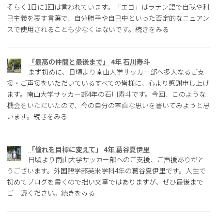
そらく1日に1回は言われています。「エゴ」はラテン語で自我や利
己主義を表す言葉で、自分勝手や自己中といった否定的なニュアン
スで使用されることも少なくはないです。続きをみる
「最高の仲間と最後まで」 4年 石川寿斗
まず初めに、日頃より南山大学サッカー部へ多大なるご支
援・ご声援をいただいているすべての皆様に、心より感謝申し上げ
ます。南山大学サッカー部4年の石川寿斗です。今回、このような
機会をいただいたので、今の自分の率直な思いを書いてみようと思
います。続きをみる
「憧れを目標に変えて」 4年 葛谷夏伊里
日頃より南山大学サッカー部へのご支援、ご声援ありがと
うございます。外国語学部英米学科4年の葛谷夏伊里です。人生で
初めてブログを書くので拙い文章ではありますが、ぜひ最後まで
ご一読ください。続きをみる