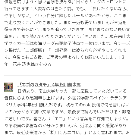
値観を広げようと思い留学を決め8月1日からカナダのトロントに
行ってきます！大変なのは当たり前。でも、「負けたくないなら、
やるしかない」という自分に課したルールがあったから、ここま
で走り抜くことができました。まだ一兎も得ていませんが三兎を
得るまで必死にどこまでも追っていきます。まとまりのない長い文
章をここまで読んでいただきありがとうございました。現在南山大
学サッカー部は東海リーグ前期終了時点で一位にいます。今シーズ
ン掲げた「二部優勝」「一部昇格」は彼らなら必ずやってくれま
す。今後ともご支援、ご声援の程よろしくお願いいたします！3
年 花井 透也続きをみる
「エゴのカタチ」 4年 松川航太郎
日頃より、南山大学サッカー部に応援していただいている
皆様に心より感謝申し上げます。 外国語学部スペイン・ラテンア
メリカ学科4年松川航太郎です。 初めてのnote投稿で何を書けばい
いのか分からず拙い文章ですが、最後まで読んでいただけると非常
に嬉しいです。皆さんは「エゴ」という言葉をご存知でしょうか。
ある漫画の影響なのか分かりませんが、近頃よく聞く感覚があり
ます。最近後輩達から「松川くんエゴい。」とよく言われます。お