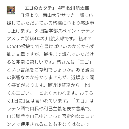
「エゴのカタチ」 4年 松川航太郎
日頃より、南山大学サッカー部に応
援していただいている皆様に心より感謝申
し上げます。 外国語学部スペイン・ラテン
アメリカ学科4年松川航太郎です。 初めて
のnote投稿で何を書けばいいのか分からず
拙い文章ですが、最後まで読んでいただけ
ると非常に嬉しいです。皆さんは「エゴ」
という言葉をご存知でしょうか。ある漫画
の影響なのか分かりませんが、近頃よく聞
く感覚があります。最近後輩達から「松川
くんエゴい。」とよく言われます。おそら
く1日に1回は言われています。「エゴ」は
ラテン語で自我や利己主義を表す言葉で、
自分勝手や自己中といった否定的なニュア
ンスで使用されることも少なくはないで