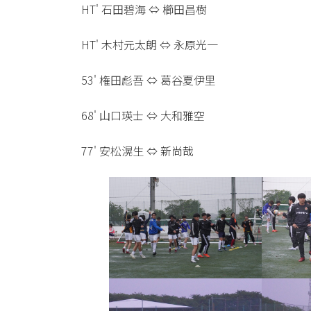
HT' 石田碧海 ⇔ 櫛田昌樹
HT' 木村元太朗 ⇔ 永原光一
53' 権田彪吾 ⇔ 葛谷夏伊里
68' 山口瑛士 ⇔ 大和雅空
77' 安松滉生 ⇔ 新尚哉