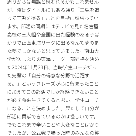
周りからは無謀と思われるかもしれません
が、僕はタイトルにもある通り「三兎を追
って三兎を得る」ことを目標に頑張ってい
ます。部活の同期にはテレビで見た名古屋
高校の三人組や全国に出た経験のある子ば
かりで正直東海リーグに出るなんて夢のま
た夢でしかないと思っていました。南山大
学が久しぶりの東海リーグ一部昇格を決め
た2024年11月23日、当時学生コーチだっ
た先輩の「自分の得意な分野で活躍す
る。」というフレーズが心に留まったこと
に加えてこの部活でしか経験できないこと
が必ず将来生きてくると思い、学生コーチ
になることを決めました。果たして自分が
部活に貢献できているのかは怪しいです。
でもこれまで辛いことや大変なことばかり
でしたが、公式戦で勝った時のみんなの笑