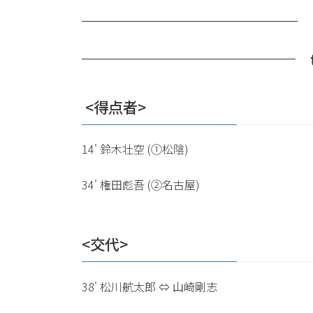
⁡ <得点者>
14' 鈴木壮空 (①松陰)
34' 権田彪吾 (②名古屋)
<交代>
38' 松川航太郎 ⇔ 山崎剛志