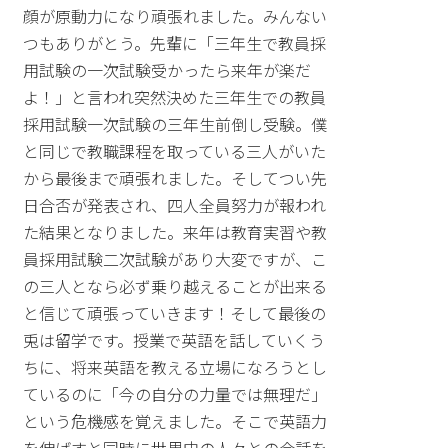
顔が原動力になり頑張れました。みんない
つもありがとう。先輩に「三年生で教員採
用試験の一次試験受かったら来年が楽だ
よ！」と言われ突然決めた三年生での教員
採用試験一次試験の三年生前倒し受験。僕
と同じで教職課程を取っている三人がいた
から最後まで頑張れました。そしてつい先
日合否が発表され、四人全員努力が報われ
た結果となりました。来年は教育実習や教
員採用試験二次試験があり大変ですが、こ
の三人となら必ず乗り越えることが出来る
と信じて頑張っていきます！そして最後の
兎は留学です。授業で英語を話していくう
ちに、将来英語を教える立場になろうとし
ているのに「今の自分の力量では無理だ」
という危機感を覚えました。そこで英語力
を伸ばすと同時に世界中の人々との会話を