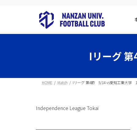
コ
ナ
ン
ビ
テ
ゲ
ン
ー
ツ
シ
へ
ョ
ス
ン
Iリーグ 第4
キ
に
ッ
移
プ
動
HOME
Match
Iリーグ 第4節 5/14 vs愛知工業大学 18:3
Independence League Tokai