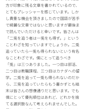
方が印象に残る文章を書かれているので、
とてもプレッシャーを感じています。しか
し貴重な機会を頂きましたので国語が苦手
で綺麗な文章ではないと思いますが最後ま
で読んでいただけると幸いです。皆さんは
「二兎を追う者は一兎をも得ず。」という
ことわざを知っていますでしょうか。二兎
追っていたら一兎も得られないという有名
なことわざです。僕にとって追うべき
「兎」は三つありました。一つ目は部活、
二つ目は教職課程、三つ目はカナダへの留
学。二兎を追って一兎も得られないのだか
ら、三兎を追っていたらもう書かずとも結
末は皆さんの想像通りだと思います。でも
僕にとって優先順位はあれど、どれかを捨
てる選択肢なんて考えられませんでした。