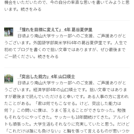
機会をいただいたので、今の自分の率直な思いを書いてみようと思
います。続きをみる
「憧れを目標に変えて」 4年 葛谷夏伊里
日頃より南山大学サッカー部へのご支援、ご声援ありがと
うございます。外国語学部英米学科4年の葛谷夏伊里です。人生で
初めてブログを書くので拙い文章ではありますが、ぜひ最後まで
ご一読ください。続きをみる
「突出した能力」4年 山口瑛士
日頃より南山大学サッカー部へのご支援、ご声援ありがと
うございます。経済学部4年の山口瑛士です。拙い文章ではありま
すが最後まで読んでいただけると幸いです。ある人事の方に言われ
たことがある。「君は何でもこなせる。けど、突出した能力は
何？」この問いに僕は、うまく答えることができなかった。勉強
もそれなりにやってきた。サッカーも18年間続けてきた。アルバイ
トも頑張った。大学生活もそれなりに充実していたと思う。だけど
「これだけは誰にも負けない」と胸を張って言えるものが思いつか