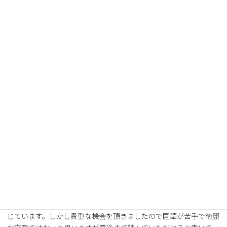
試合日程
順位表
選手・スタッフ
チーム情報
パートナー
お問い合わせ
南山大学体育会サッカー部Note
「三兎を追って三兎を得る」 3年 花井透也
日頃より、南山大学サッカー部へのご支援、ご声援感謝申
し上げます。外国語学部英米学科三年の花井透也と申します。先輩
方が印象に残る文章を書かれているので、とてもプレッシャーを感
じています。しかし貴重な機会を頂きましたので国語が苦手で綺麗