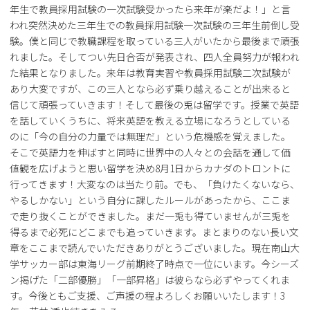
年生で教員採用試験の一次試験受かったら来年が楽だよ！」と言
われ突然決めた三年生での教員採用試験一次試験の三年生前倒し受
験。僕と同じで教職課程を取っている三人がいたから最後まで頑張
れました。そしてつい先日合否が発表され、四人全員努力が報われ
た結果となりました。来年は教育実習や教員採用試験二次試験が
あり大変ですが、この三人となら必ず乗り越えることが出来ると
信じて頑張っていきます！そして最後の兎は留学です。授業で英語
を話していくうちに、将来英語を教える立場になろうとしている
のに「今の自分の力量では無理だ」という危機感を覚えました。
そこで英語力を伸ばすと同時に世界中の人々との会話を通して価
値観を広げようと思い留学を決め8月1日からカナダのトロントに
行ってきます！大変なのは当たり前。でも、「負けたくないなら、
やるしかない」という自分に課したルールがあったから、ここま
で走り抜くことができました。まだ一兎も得ていませんが三兎を
得るまで必死にどこまでも追っていきます。まとまりのない長い文
章をここまで読んでいただきありがとうございました。現在南山大
学サッカー部は東海リーグ前期終了時点で一位にいます。今シーズ
ン掲げた「二部優勝」「一部昇格」は彼らなら必ずやってくれま
す。今後ともご支援、ご声援の程よろしくお願いいたします！3