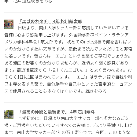
年 花井 透也続きをみる
「エゴのカタチ」 4年 松川航太郎
日頃より、南山大学サッカー部に応援していただいている
皆様に心より感謝申し上げます。 外国語学部スペイン・ラテンア
メリカ学科4年松川航太郎です。 初めてのnote投稿で何を書けばい
いのか分からず拙い文章ですが、最後まで読んでいただけると非常
に嬉しいです。皆さんは「エゴ」という言葉をご存知でしょうか。
ある漫画の影響なのか分かりませんが、近頃よく聞く感覚があり
ます。最近後輩達から「松川くんエゴい。」とよく言われます。お
そらく1日に1回は言われています。「エゴ」はラテン語で自我や利
己主義を表す言葉で、自分勝手や自己中といった否定的なニュアン
スで使用されることも少なくはないです。続きをみる
「最高の仲間と最後まで」 4年 石川寿斗
まず初めに、日頃より南山大学サッカー部へ多大なるご支
援・ご声援をいただいているすべての皆様に、心より感謝申し上げ
ます。南山大学サッカー部4年の石川寿斗です。今回、このような