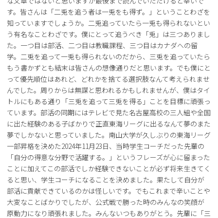
な文章ではないと思いますが最後まで読んでいただけると幸いで
す。皆さんは「二兎を追う者は一兎をも得ず。」ということわざを
知っていますでしょうか。二兎追っていたら一兎も得られないとい
う有名なことわざです。僕にとって追うべき「兎」は三つありまし
た。一つ目は部活、二つ目は教職課程、三つ目はカナダへの留
学。二兎を追って一兎も得られないのだから、三兎を追っていたら
もう書かずとも結末は皆さんの想像通りだと思います。でも僕にと
って優先順位はあれど、どれかを捨てる選択肢なんて考えられませ
んでした。周りからは無謀と思われるかもしれませんが、僕はタイ
トルにもある通り「三兎を追って三兎を得る」ことを目標に頑張っ
ています。部活の同期にはテレビで見た名古屋高校の三人組や全国
に出た経験のある子ばかりで正直東海リーグに出るなんて夢のまた
夢でしかないと思っていました。南山大学が久しぶりの東海リーグ
一部昇格を決めた2024年11月23日、当時学生コーチだった先輩の
「自分の得意な分野で活躍する。」というフレーズが心に留まった
ことに加えてこの部活でしか経験できないことが必ず将来生きてく
ると思い、学生コーチになることを決めました。果たして自分が
部活に貢献できているのかは怪しいです。でもこれまで辛いことや
大変なことばかりでしたが、公式戦で勝った時のみんなの笑顔が
原動力になり頑張れました。みんないつもありがとう。先輩に「三