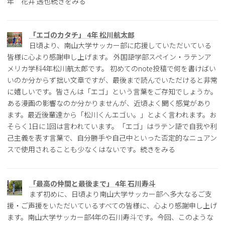
年 花井 透也続きをみる
「エゴのカタチ」 4年 松川航太郎
日頃より、南山大学サッカー部に応援していただいている
皆様に心より感謝申し上げます。 外国語学部スペイン・ラテンア
メリカ学科4年松川航太郎です。 初めてのnote投稿で何を書けばい
いのか分からず拙い文章ですが、最後まで読んでいただけると非常
に嬉しいです。皆さんは「エゴ」という言葉をご存知でしょうか。
ある漫画の影響なのか分かりませんが、近頃よく聞く感覚があり
ます。最近後輩達から「松川くんエゴい。」とよく言われます。お
そらく1日に1回は言われています。「エゴ」はラテン語で自我や利
己主義を表す言葉で、自分勝手や自己中といった否定的なニュアン
スで使用されることも少なくはないです。続きをみる
「最高の仲間と最後まで」 4年 石川寿斗
まず初めに、日頃より南山大学サッカー部へ多大なるご支
援・ご声援をいただいているすべての皆様に、心より感謝申し上げ
ます。南山大学サッカー部4年の石川寿斗です。今回、このような