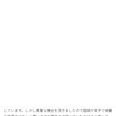
試合日程
順位表
選手・スタッフ
チーム情報
パートナー
お問い合わせ
南山大学体育会サッカー部Note
「三兎を追って三兎を得る」 3年 花井透也
日頃より、南山大学サッカー部へのご支援、ご声援感謝申
し上げます。外国語学部英米学科三年の花井透也と申します。先輩
方が印象に残る文章を書かれているので、とてもプレッシャーを感
じています。しかし貴重な機会を頂きましたので国語が苦手で綺麗