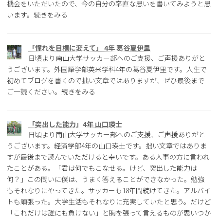
機会をいただいたので、今の自分の率直な思いを書いてみようと思
います。続きをみる
「憧れを目標に変えて」 4年 葛谷夏伊里
日頃より南山大学サッカー部へのご支援、ご声援ありがと
うございます。外国語学部英米学科4年の葛谷夏伊里です。人生で
初めてブログを書くので拙い文章ではありますが、ぜひ最後まで
ご一読ください。続きをみる
「突出した能力」4年 山口瑛士
日頃より南山大学サッカー部へのご支援、ご声援ありがと
うございます。経済学部4年の山口瑛士です。拙い文章ではありま
すが最後まで読んでいただけると幸いです。ある人事の方に言われ
たことがある。「君は何でもこなせる。けど、突出した能力は
何？」この問いに僕は、うまく答えることができなかった。勉強
もそれなりにやってきた。サッカーも18年間続けてきた。アルバイ
トも頑張った。大学生活もそれなりに充実していたと思う。だけど
「これだけは誰にも負けない」と胸を張って言えるものが思いつか