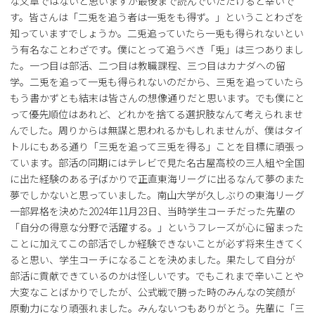
な文章ではないと思いますが最後まで読んでいただけると幸いで
す。皆さんは「二兎を追う者は一兎をも得ず。」ということわざを
知っていますでしょうか。二兎追っていたら一兎も得られないとい
う有名なことわざです。僕にとって追うべき「兎」は三つありまし
た。一つ目は部活、二つ目は教職課程、三つ目はカナダへの留
学。二兎を追って一兎も得られないのだから、三兎を追っていたら
もう書かずとも結末は皆さんの想像通りだと思います。でも僕にと
って優先順位はあれど、どれかを捨てる選択肢なんて考えられませ
んでした。周りからは無謀と思われるかもしれませんが、僕はタイ
トルにもある通り「三兎を追って三兎を得る」ことを目標に頑張っ
ています。部活の同期にはテレビで見た名古屋高校の三人組や全国
に出た経験のある子ばかりで正直東海リーグに出るなんて夢のまた
夢でしかないと思っていました。南山大学が久しぶりの東海リーグ
一部昇格を決めた2024年11月23日、当時学生コーチだった先輩の
「自分の得意な分野で活躍する。」というフレーズが心に留まった
ことに加えてこの部活でしか経験できないことが必ず将来生きてく
ると思い、学生コーチになることを決めました。果たして自分が
部活に貢献できているのかは怪しいです。でもこれまで辛いことや
大変なことばかりでしたが、公式戦で勝った時のみんなの笑顔が
原動力になり頑張れました。みんないつもありがとう。先輩に「三