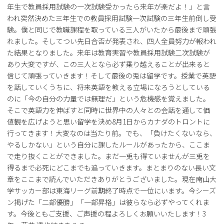
年生で教員採用試験の一次試験受かったら来年が楽だよ！」と言
われ突然決めた三年生での教員採用試験一次試験の三年生前倒し受
験。僕と同じで教職課程を取っている三人がいたから最後まで頑張
れました。そしてつい先日合否が発表され、四人全員努力が報われ
た結果となりました。来年は教育実習や教員採用試験二次試験が
あり大変ですが、この三人となら必ず乗り越えることが出来ると
信じて頑張っていきます！そして最後の兎は留学です。授業で英語
を話していくうちに、将来英語を教える立場になろうとしている
のに「今の自分の力量では無理だ」という危機感を覚えました。
そこで英語力を伸ばすと同時に世界中の人々との会話を通して価
値観を広げようと思い留学を決め8月1日からカナダのトロントに
行ってきます！大変なのは当たり前。でも、「負けたくないなら、
やるしかない」という自分に課したルールがあったから、ここま
で走り抜くことができました。まだ一兎も得ていませんが三兎を
得るまで必死にどこまでも追っていきます。まとまりのない長い文
章をここまで読んでいただきありがとうございました。現在南山大
学サッカー部は東海リーグ前期終了時点で一位にいます。今シーズ
ン掲げた「二部優勝」「一部昇格」は彼らなら必ずやってくれま
す。今後ともご支援、ご声援の程よろしくお願いいたします！3